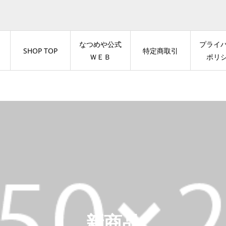
なつめや公式
プライ
SHOP TOP
特定商取引
ＷＥＢ
ポリ
新商品