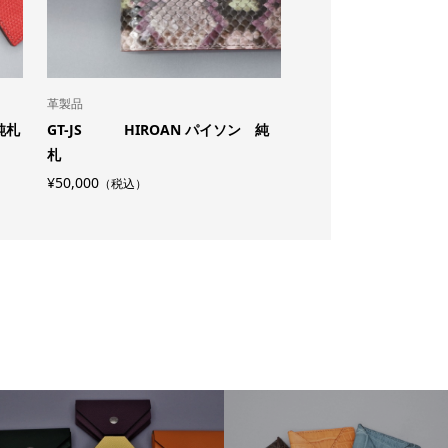
革製品
革製品
純札
GT-JS HIROAN パイソン 純
GT-JS HIROAN
札
ル 純札
¥50,000
¥80,000
（税込）
（税込）