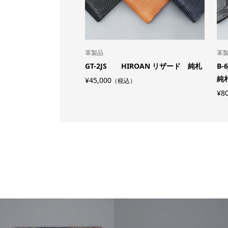
革製品
革
ROAN ボレロ コイン
GT-2JS HIROAN リザード 純札
B
純
¥45,000
（税込）
¥80
）