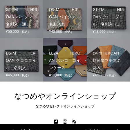
GT-TM HIR
DS-M HIR
GT-TM HIR
OAN パイソン
OAN パイソン
OAN クロコダイ
名刺入（通し...
名刺入れ
ル 名刺入（...
¥50,000
¥48,000
¥48,000
（税込）
（税込）
（税込）
DS-M HIR
LE24 HIRO
ev-m HIROAN
OAN クロコダイ
AN ボレロ コイ
封筒型マチ無名
ル 名刺入
ンケース
刺入
¥45,000
¥11,000
¥45,000
（税込）
（税込）
（税込）
なつめやオンラインショップ
なつめやセレクトオンラインショップ