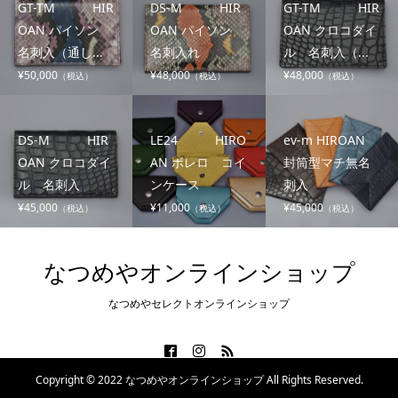
GT-TM HIR
DS-M HIR
GT-TM HIR
OAN パイソン
OAN パイソン
OAN クロコダイ
名刺入（通し...
名刺入れ
ル 名刺入（...
¥50,000
¥48,000
¥48,000
（税込）
（税込）
（税込）
DS-M HIR
LE24 HIRO
ev-m HIROAN
OAN クロコダイ
AN ボレロ コイ
封筒型マチ無名
ル 名刺入
ンケース
刺入
¥45,000
¥11,000
¥45,000
（税込）
（税込）
（税込）
なつめやオンラインショップ
なつめやセレクトオンラインショップ
Copyright © 2022 なつめやオンラインショップ All Rights Reserved.