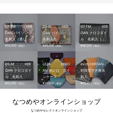
GT-TM HIR
DS-M HIR
GT-TM HIR
OAN パイソン
OAN パイソン
OAN クロコダイ
名刺入（通し...
名刺入れ
ル 名刺入（...
¥50,000
¥48,000
¥48,000
（税込）
（税込）
（税込）
DS-M HIR
LE24 HIRO
ev-m HIROAN
OAN クロコダイ
AN ボレロ コイ
封筒型マチ無名
ル 名刺入
ンケース
刺入
¥45,000
¥11,000
¥45,000
（税込）
（税込）
（税込）
なつめやオンラインショップ
なつめやセレクトオンラインショップ