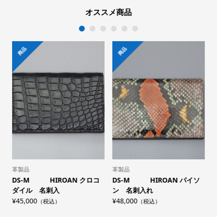
オススメ商品
1
2
3
4
5
6
商品
商品
革製品
革製品
DS-M HIROAN クロコ
DS-M HIROAN パイソ
ダイル 名刺入
ン 名刺入れ
¥45,000
¥48,000
¥
（税込）
（税込）